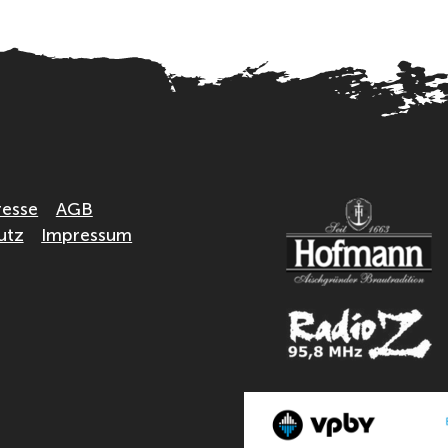
resse
AGB
utz
Impressum