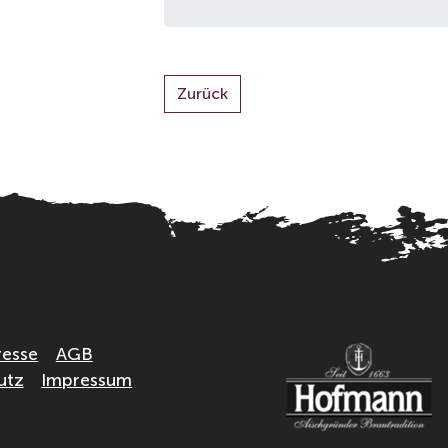
Zurück
resse
AGB
utz
Impressum