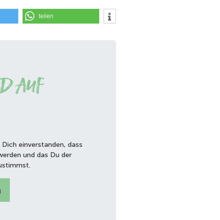
teilen
d auf
 Dich einverstanden, dass
werden und das Du der
ustimmst.
n
kILsaR2shg