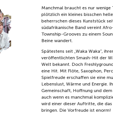
Manchmal braucht es nur wenige 
plötzlich ein kleines bisschen hell
beherrschen dieses Kunststück sei
südafrikanische Band vereint Afro
Township-Grooves zu einem Sound,
Beine wandert.
Spätestens seit „Waka Waka“, ihr
veröffentlichten Smash-Hit der W
Welt bekannt. Doch Freshlyground 
eine Hit. Mit Flöte, Saxophon, Pe
Spielfreude erschaffen sie eine mu
Lebenslust, Wärme und Energie. I
Gemeinschaft, Hoffnung und dem 
auch wenn es manchmal komplizier
wird einer dieser Auftritte, die d
bringen. Die Vorfreude ist enorm!