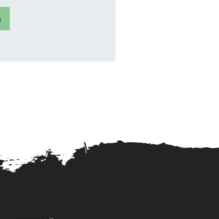
n
oEuIr9Z2A5w